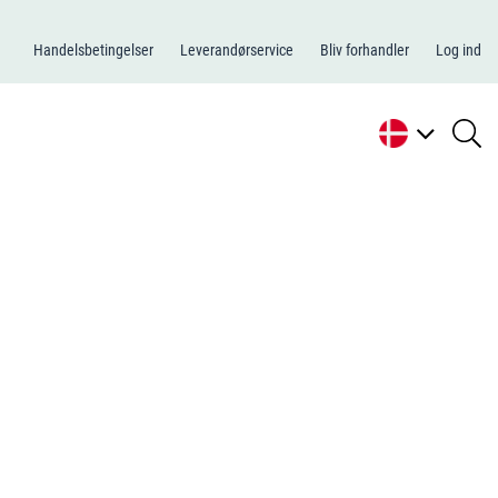
Handelsbetingelser
Leverandørservice
Bliv forhandler
Log ind
se
li
N