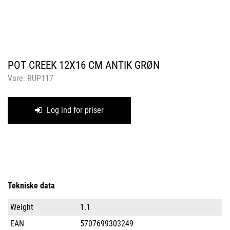
POT CREEK 12X16 CM ANTIK GRØN
Vare:
RUP117
Log ind for priser
Tekniske data
Weight
1.1
EAN
5707699303249