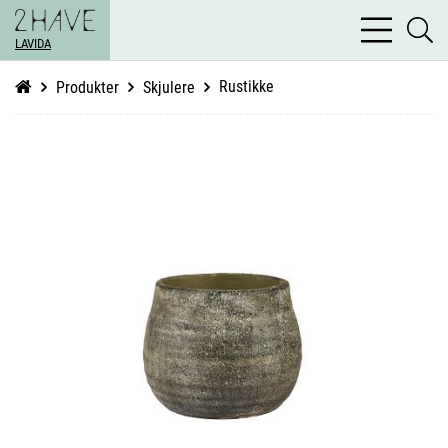
bars
se
light
LAVIDA
li
Rustikke
Produkter
Skjulere