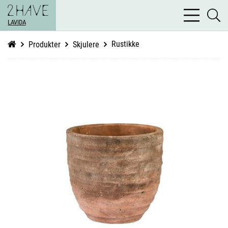
bars
se
light
LAVIDA
li
Rustikke
Produkter
Skjulere