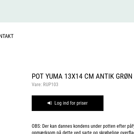
NTAKT
POT YUMA 13X14 CM ANTIK GRØN
Vare:
RUP103
Log ind for priser
OBS: Der kan dannes kondens under potten efter påfy
opmærksom på dette ved sarte og skrøbelige overfla