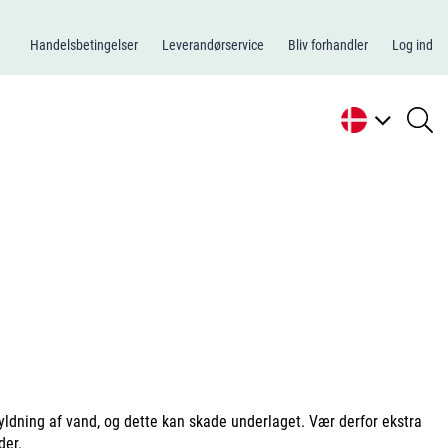
Handelsbetingelser
Leverandørservice
Bliv forhandler
Log ind
se
li
ldning af vand, og dette kan skade underlaget. Vær derfor ekstra
der.