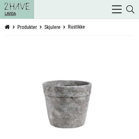
bars
se
light
LAVIDA
li
Rustikke
Produkter
Skjulere