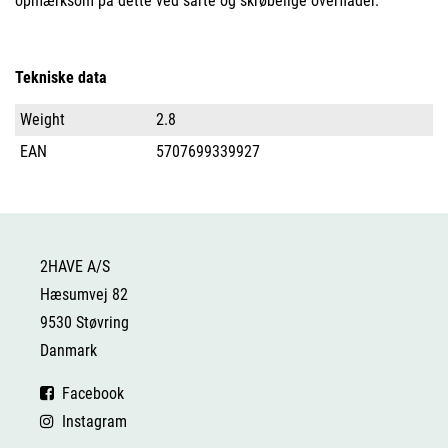
opmærksom på dette ved sarte og skrøbelige overflader.
Tekniske data
Weight
2.8
EAN
5707699339927
2HAVE A/S
Hæsumvej 82
9530 Støvring
Danmark
Facebook
Instagram