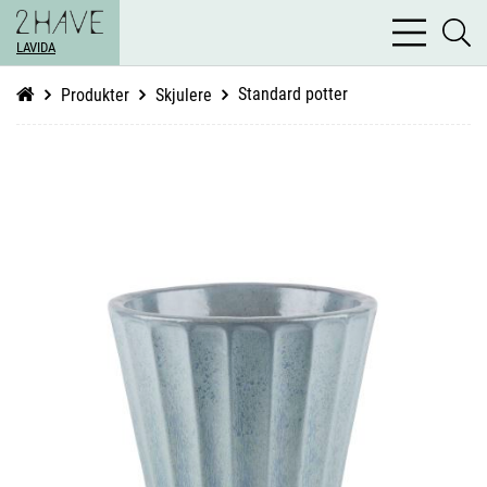
bars
se
light
LAVIDA
li
Standard potter
Produkter
Skjulere