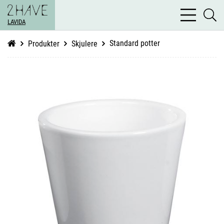
bars
se
light
LAVIDA
li
Standard potter
Produkter
Skjulere