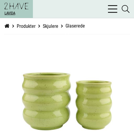
bars
se
light
LAVIDA
li
Glaserede
Produkter
Skjulere