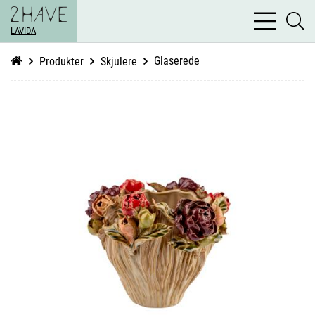
bars
se
light
LAVIDA
li
Glaserede
Produkter
Skjulere