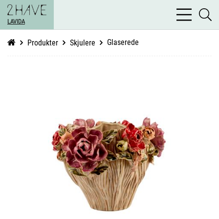
bars
se
light
LAVIDA
li
Glaserede
Produkter
Skjulere