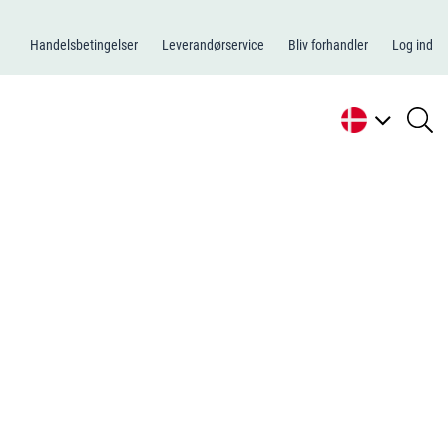
Handelsbetingelser
Leverandørservice
Bliv forhandler
Log ind
se
li