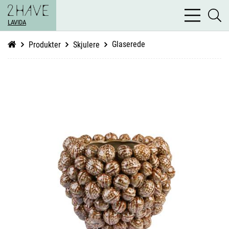
bars
se
light
LAVIDA
li
Glaserede
Produkter
Skjulere