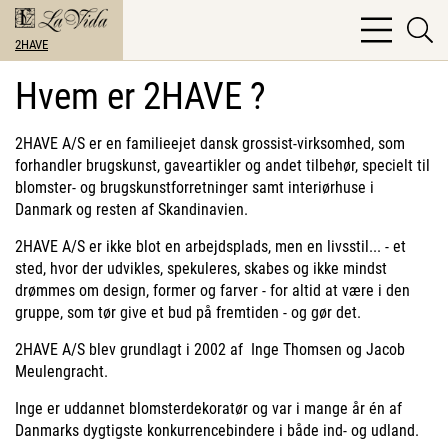
bars
se
light
2HAVE
li
Hvem er 2HAVE ?
2HAVE A/S er en familieejet dansk grossist-virksomhed, som
forhandler brugskunst, gaveartikler og andet tilbehør, specielt til
blomster- og brugskunstforretninger samt interiørhuse i
Danmark og resten af Skandinavien.
2HAVE A/S er ikke blot en arbejdsplads, men en livsstil... - et
sted, hvor der udvikles, spekuleres, skabes og ikke mindst
drømmes om design, former og farver - for altid at være i den
gruppe, som tør give et bud på fremtiden - og gør det.
2HAVE A/S blev grundlagt i 2002 af Inge Thomsen og Jacob
Meulengracht.
Inge er uddannet blomsterdekoratør og var i mange år én af
Danmarks dygtigste konkurrencebindere i både ind- og udland.