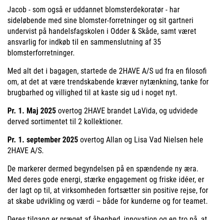
Jacob - som også er uddannet blomsterdekoratør - har
sideløbende med sine blomster-forretninger og sit gartneri
undervist på handelsfagskolen i Odder & Skåde, samt været
ansvarlig for indkøb til en sammenslutning af 35
blomsterforretninger.
Med alt det i bagagen, startede de 2HAVE A/S ud fra en filosofi
om, at det at være trendskabende kræver nytænkning, tanke for
brugbarhed og villighed til at kaste sig ud i noget nyt.
Pr. 1. Maj 2025
overtog 2HAVE brandet LaVida, og udvidede
derved sortimentet til 2 kollektioner.
Pr. 1. september 2025
overtog Allan og Lisa Vad Nielsen hele
2HAVE A/S.
De markerer dermed begyndelsen på en spændende ny æra.
Med deres gode energi, stærke engagement og friske idéer, er
der lagt op til, at virksomheden fortsætter sin positive rejse, for
at skabe udvikling og værdi – både for kunderne og for teamet.
Deres tilgang er præget af åbenhed, innovation og en tro på, at