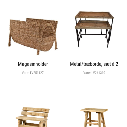
Magasinholder
Metal/træborde, sæt á 2
Vare:
LV251127
Vare:
LV241310