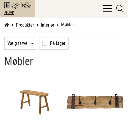
bars
se
light
2HAVE
li
Møbler
Produkter
Interiør
Vælg farve
På lager
Møbler