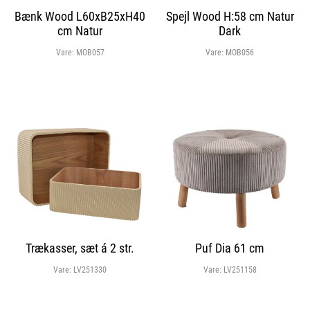
Bænk Wood L60xB25xH40
Spejl Wood H:58 cm Natur
cm Natur
Dark
Vare:
MOB057
Vare:
MOB056
Trækasser, sæt á 2 str.
Puf Dia 61 cm
Vare:
LV251330
Vare:
LV251158