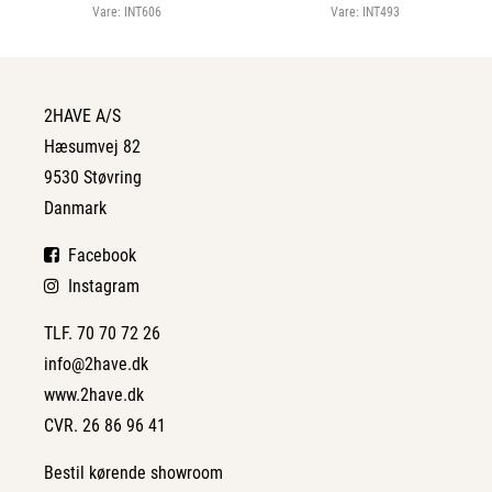
Vare:
INT606
Vare:
INT493
2HAVE A/S
Hæsumvej 82
9530 Støvring
Danmark
Facebook
Instagram
TLF. 70 70 72 26
info@2have.dk
www.2have.dk
CVR. 26 86 96 41
Bestil kørende showroom