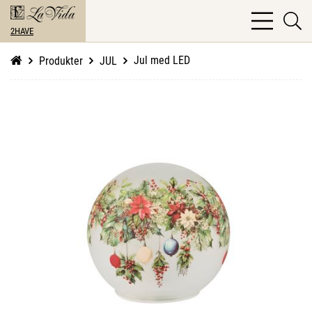
bars
se
light
2HAVE
li
Jul med LED
Produkter
JUL