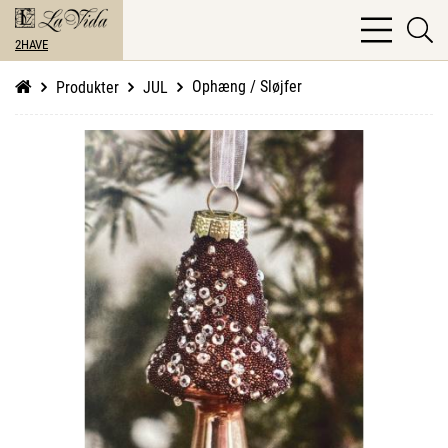
bars
se
light
2HAVE
li
Ophæng / Sløjfer
Produkter
JUL