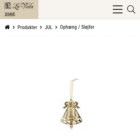
bars
se
light
2HAVE
li
Ophæng / Sløjfer
Produkter
JUL