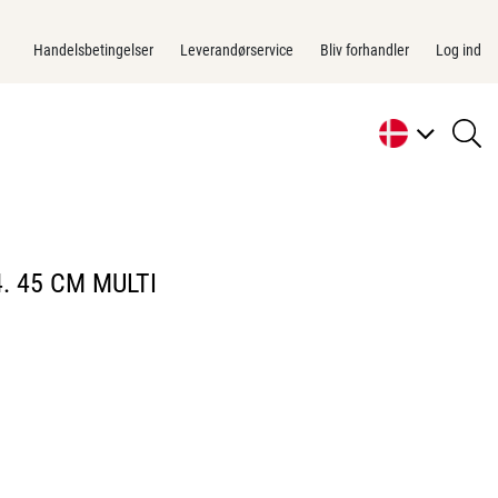
Handelsbetingelser
Leverandørservice
Bliv forhandler
Log ind
se
li
. 45 CM MULTI