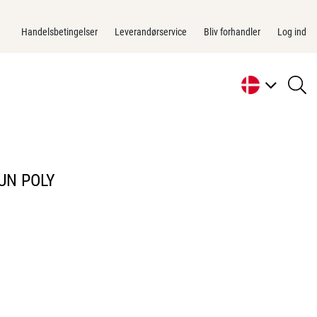
Handelsbetingelser
Leverandørservice
Bliv forhandler
Log ind
se
li
UN POLY