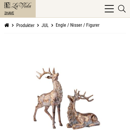
bars
se
light
2HAVE
li
Engle / Nisser / Figurer
Produkter
JUL