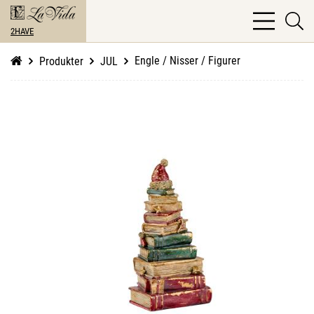
bars
se
light
2HAVE
li
Engle / Nisser / Figurer
Produkter
JUL