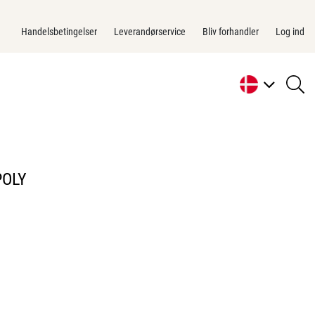
Handelsbetingelser
Leverandørservice
Bliv forhandler
Log ind
se
li
POLY