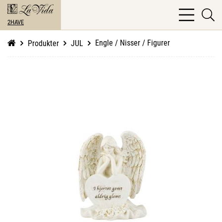
bars
se
light
2HAVE
li
Engle / Nisser / Figurer
Produkter
JUL