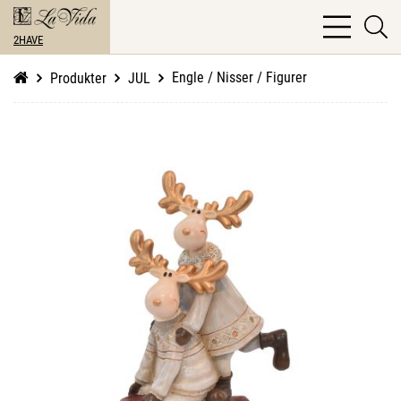
bars
se
light
2HAVE
li
Engle / Nisser / Figurer
Produkter
JUL