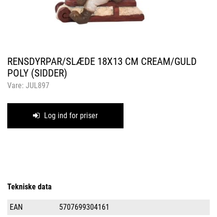
RENSDYRPAR/SLÆDE 18X13 CM CREAM/GULD
POLY (SIDDER)
Vare:
JUL897
Log ind for priser
Tekniske data
EAN
5707699304161