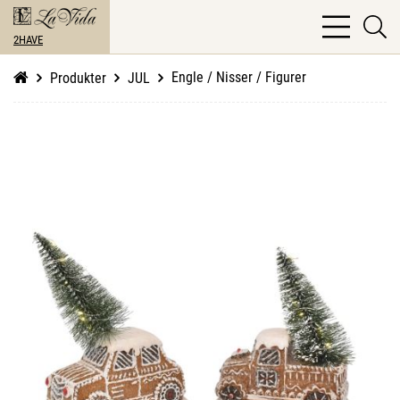
bars
se
light
2HAVE
li
Engle / Nisser / Figurer
Produkter
JUL