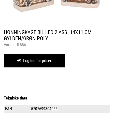
HONNINGKAGE BIL LED 2 ASS. 14X11 CM
GYLDEN/GRØN POLY
Vare:
JUL886
Log ind for priser
Tekniske data
EAN
5707699304055