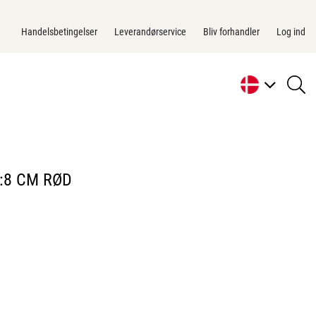
Handelsbetingelser
Leverandørservice
Bliv forhandler
Log ind
se
li
:8 CM RØD