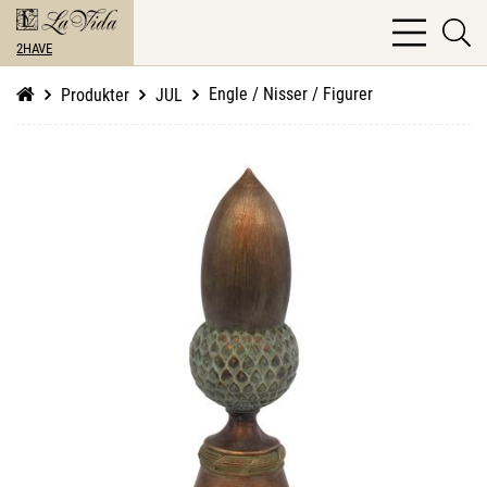
bars
se
light
2HAVE
li
Engle / Nisser / Figurer
Produkter
JUL