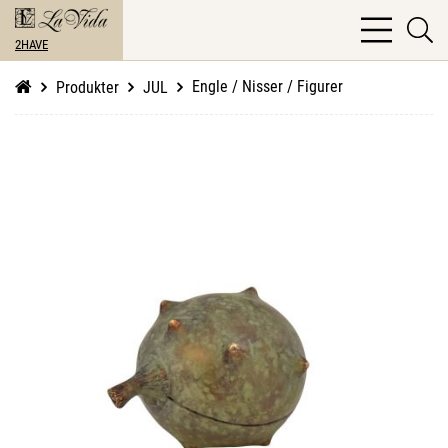
bars
se
light
2HAVE
li
Engle / Nisser / Figurer
Produkter
JUL