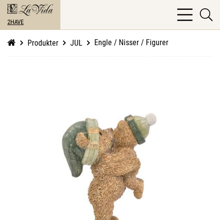
bars
se
light
2HAVE
li
Engle / Nisser / Figurer
Produkter
JUL