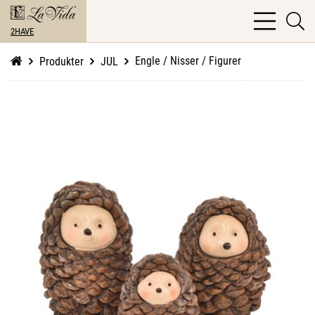
bars
se
light
2HAVE
li
Engle / Nisser / Figurer
Produkter
JUL