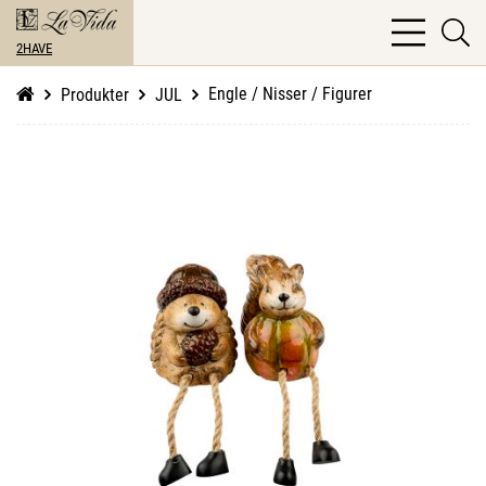
bars
se
light
2HAVE
li
Engle / Nisser / Figurer
Produkter
JUL