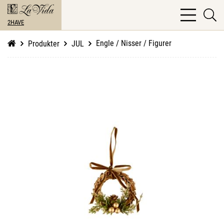
bars
se
light
2HAVE
li
Engle / Nisser / Figurer
Produkter
JUL