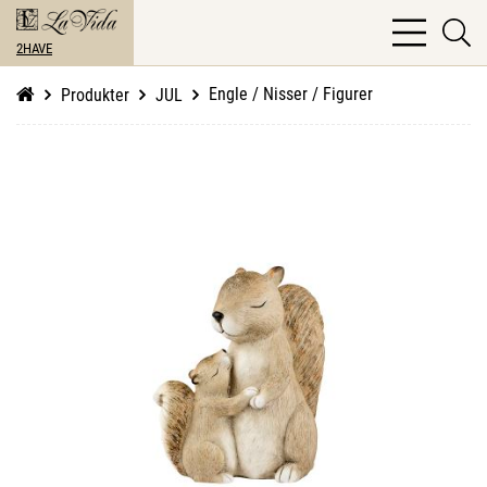
bars
se
light
2HAVE
li
Engle / Nisser / Figurer
Produkter
JUL