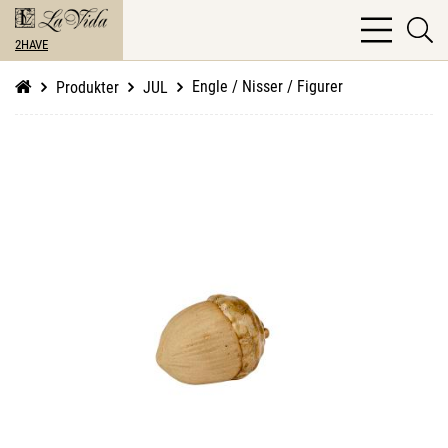
bars
se
light
2HAVE
li
Engle / Nisser / Figurer
Produkter
JUL