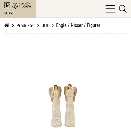
bars
se
light
2HAVE
li
Engle / Nisser / Figurer
Produkter
JUL