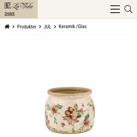
bars
se
light
2HAVE
li
Keramik /Glas
Produkter
JUL