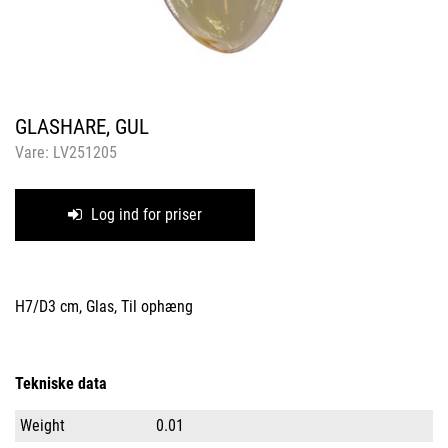
GLASHARE, GUL
Vare:
LV251205
Log ind for priser
H7/D3 cm, Glas, Til ophæng
Tekniske data
Weight
0.01