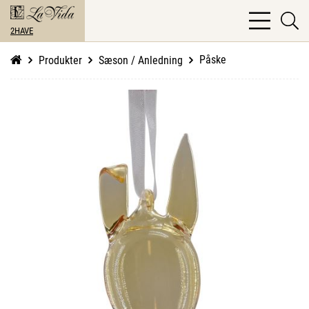
bars
se
light
2HAVE
li
Påske
Produkter
Sæson / Anledning