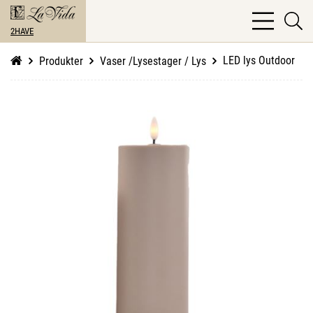
bars
se
light
2HAVE
li
LED lys Outdoor
Produkter
Vaser /Lysestager / Lys