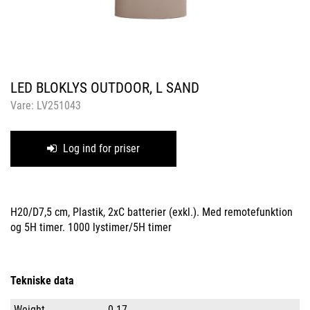
LED BLOKLYS OUTDOOR, L SAND
Vare:
LV251043
Log ind for priser
H20/D7,5 cm, Plastik, 2xC batterier (exkl.). Med remotefunktion
og 5H timer. 1000 lystimer/5H timer
Tekniske data
Weight
0.17