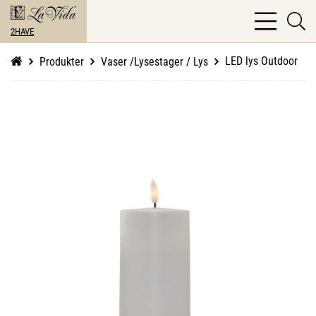
bars
se
light
2HAVE
li
LED lys Outdoor
Produkter
Vaser /Lysestager / Lys