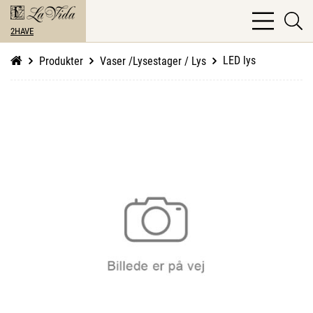
bars
se
light
2HAVE
li
LED lys
Produkter
Vaser /Lysestager / Lys