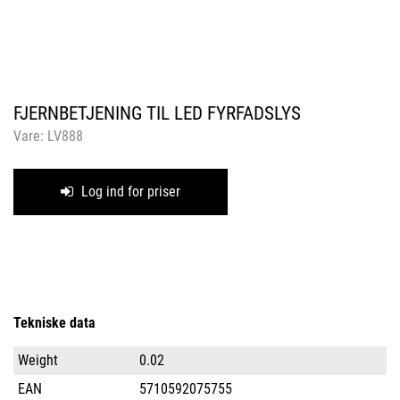
FJERNBETJENING TIL LED FYRFADSLYS
Vare:
LV888
Log ind for priser
Tekniske data
Weight
0.02
EAN
5710592075755