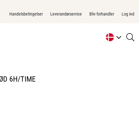
Handelsbetingelser
Leverandørservice
Bliv forhandler
Log ind
se
li
RØD 6H/TIME