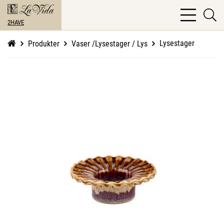
bars
se
light
2HAVE
li
Lysestager
Produkter
Vaser /Lysestager / Lys