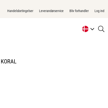
Handelsbetingelser
Leverandørservice
Bliv forhandler
Log ind
se
li
 KORAL