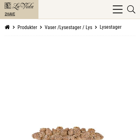
bars
se
light
2HAVE
li
Lysestager
Produkter
Vaser /Lysestager / Lys