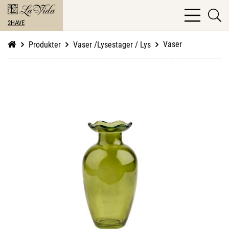
bars
se
light
2HAVE
li
Vaser
Produkter
Vaser /Lysestager / Lys