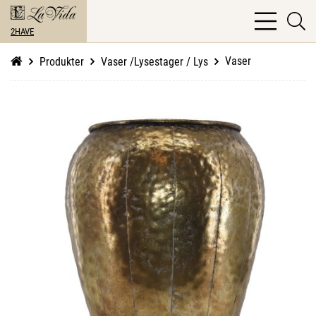
bars
se
light
2HAVE
li
Vaser
Produkter
Vaser /Lysestager / Lys