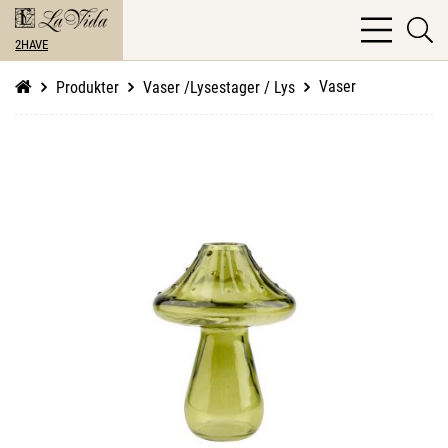
bars
se
light
2HAVE
li
Vaser
Produkter
Vaser /Lysestager / Lys