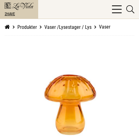
bars
se
light
2HAVE
li
Vaser
Produkter
Vaser /Lysestager / Lys