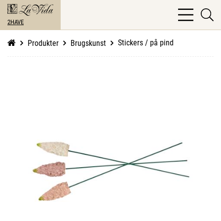
bars
se
light
2HAVE
li
Stickers / på pind
Produkter
Brugskunst