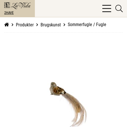
bars
se
light
2HAVE
li
Sommerfugle / Fugle
Produkter
Brugskunst